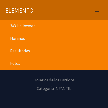
Ir
al
ELEMENTO
contenido
3×3 Halloween
Horarios
Resultados
Fotos
Horarios de los Partidos
Categoría INFANTIL