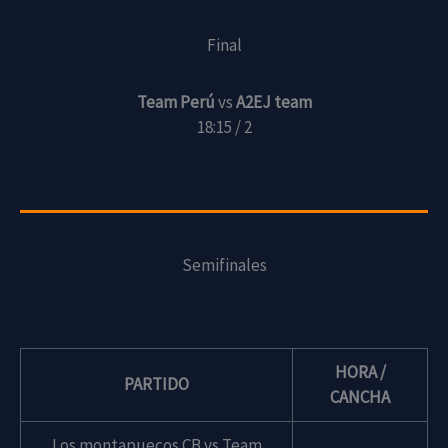
Final
Team Perú
vs
A2EJ team
18:15 / 2
Semifinales
HORA /
PARTIDO
CANCHA
Los montapuecos CB vs Team