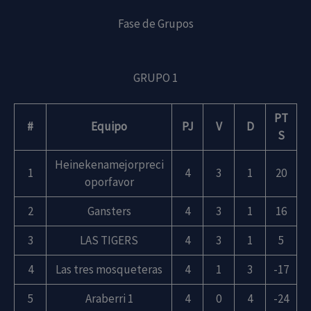
Fase de Grupos
GRUPO 1
PT
#
Equipo
PJ
V
D
S
Heinekenamejorpreci
1
4
3
1
20
oporfavor
2
Gansters
4
3
1
16
3
LAS TIGERS
4
3
1
5
4
Las tres mosqueteras
4
1
3
-17
5
Araberri 1
4
0
4
-24