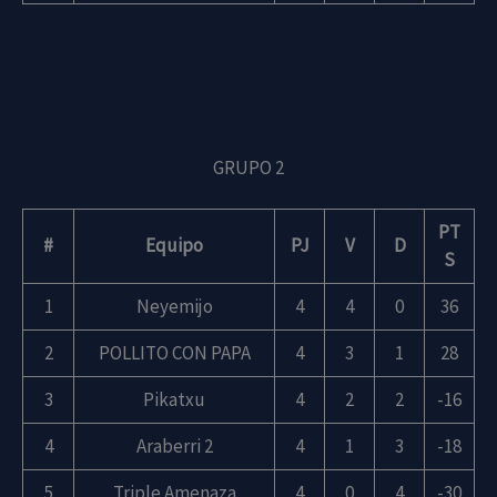
GRUPO 2
PT
#
Equipo
PJ
V
D
S
1
Neyemijo
4
4
0
36
2
POLLITO CON PAPA
4
3
1
28
3
Pikatxu
4
2
2
-16
4
Araberri 2
4
1
3
-18
5
Triple Amenaza
4
0
4
-30