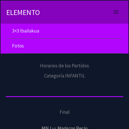
Ir
al
ELEMENTO
contenido
3×3 Ibailakua
Fotos
Horarios de los Partidos
Categoría INFANTIL
Final
MNJ
vs
Mariscos Recio