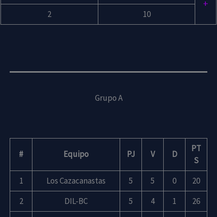
+
2
10
Grupo A
PT
#
Equipo
PJ
V
D
S
1
Los Cazacanastas
5
5
0
20
2
DIL-BC
5
4
1
26