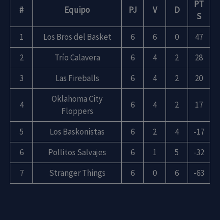
PT
#
Equipo
PJ
V
D
S
1
Los Bros del Basket
6
6
0
47
2
Trío Calavera
6
4
2
28
3
Las Fireballs
6
4
2
20
Oklahoma City
4
6
4
2
17
Floppers
5
Los Baskonistas
6
2
4
-17
6
Pollitos Salvajes
6
1
5
-32
7
Stranger Things
6
0
6
-63