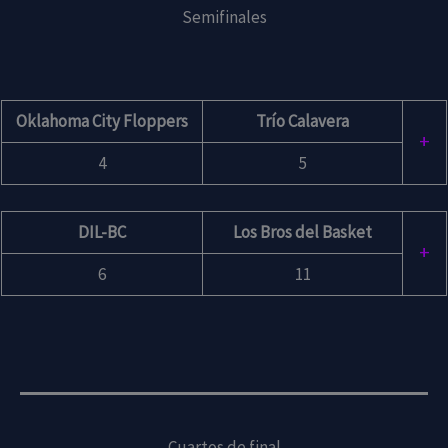
Semifinales
Oklahoma City Floppers
Trío Calavera
+
4
5
DIL-BC
Los Bros del Basket
+
6
11
Cuartos de final