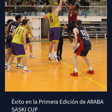
que
reunirá
a
cerca
de
400
jóvenes
baloncestistas
en
Vitoria-
Gasteiz
durante
las
Navidades
Éxito en la Primera Edición de ARABA
SASKI CUP