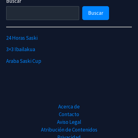
Buscar
Araba
Saski
Buscar
Cup
va
cogiendo
24 Horas Saski
forma
3×3 Ibailakua
Araba Saski Cup
Acerca de
Contacto
Aviso Legal
Atribución de Contenidos
Privacidad