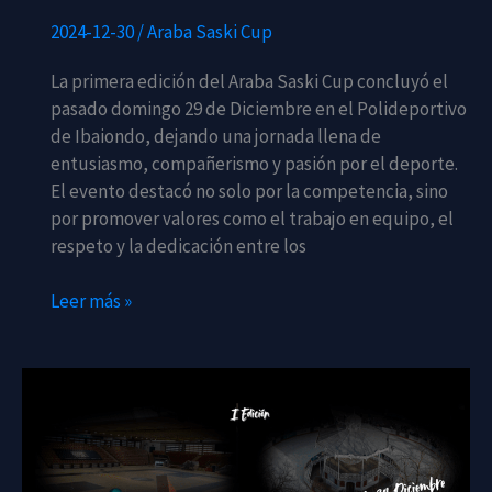
2024-12-30
/
Araba Saski Cup
La primera edición del Araba Saski Cup concluyó el
pasado domingo 29 de Diciembre en el Polideportivo
de Ibaiondo, dejando una jornada llena de
entusiasmo, compañerismo y pasión por el deporte.
El evento destacó no solo por la competencia, sino
por promover valores como el trabajo en equipo, el
respeto y la dedicación entre los
Éxito
Leer más »
en
la
Primera
Edición
de
ARABA