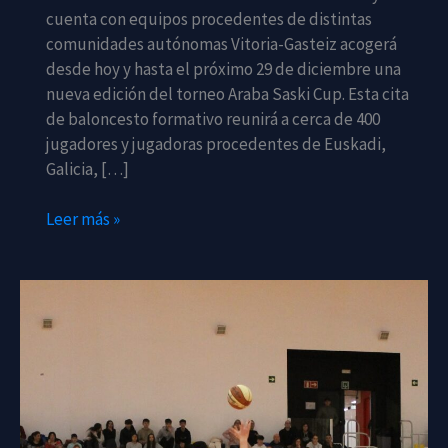
cuenta con equipos procedentes de distintas
comunidades autónomas Vitoria-Gasteiz acogerá
desde hoy y hasta el próximo 29 de diciembre una
nueva edición del torneo Araba Saski Cup. Esta cita
de baloncesto formativo reunirá a cerca de 400
jugadores y jugadoras procedentes de Euskadi,
Galicia, […]
Dá
Leer más »
comienzo
la
II.Araba
Saski
Cup,
un
torneo
de
baloncesto