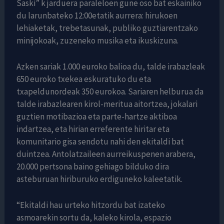
Saski” k jarduera paraleloen gune oso bat eskainiko
du larunbateko 12:00etatik aurrera: hirukoen
lehiaketak, trebetasunak, publiko guztiarentzako
minijokoak, zuzeneko musika eta ikuskizuna.
Azken sariak 1.000 euroko balioa du, talde irabazleak
650 euroko txekea eskuratuko du eta
txapeldunordeak 350 eurokoa. Sariaren helburua da
talde irabazlearen kirol-meritua aitortzea, jokalari
guztien motibazioa eta parte-hartze aktiboa
indartzea, eta hirian erreferente hiritar eta
komunitario gisa sendotu nahi den ekitaldi bat
duintzea. Antolatzaileen aurreikuspenen arabera,
20.000 pertsona baino gehiago bilduko dira
asteburuan hiriburuko erdiguneko kaleetatik.
“Ekitaldi hau urteko hitzordu bat izateko
asmoarekin sortu da, kaleko kirola, espazio