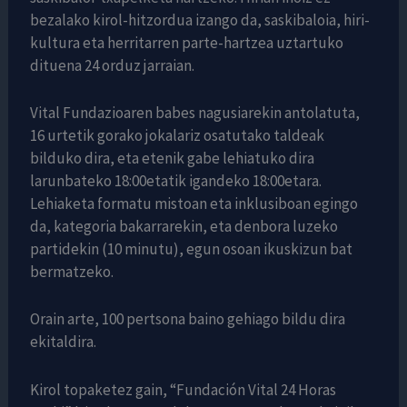
bezalako kirol-hitzordua izango da, saskibaloia, hiri-
kultura eta herritarren parte-hartzea uztartuko
dituena 24 orduz jarraian.
Vital Fundazioaren babes nagusiarekin antolatuta,
16 urtetik gorako jokalariz osatutako taldeak
bilduko dira, eta etenik gabe lehiatuko dira
larunbateko 18:00etatik igandeko 18:00etara.
Lehiaketa formatu mistoan eta inklusiboan egingo
da, kategoria bakarrarekin, eta denbora luzeko
partidekin (10 minutu), egun osoan ikuskizun bat
bermatzeko.
Orain arte, 100 pertsona baino gehiago bildu dira
ekitaldira.
Kirol topaketez gain, “Fundación Vital 24 Horas