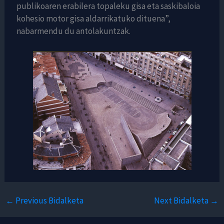
publikoaren erabilera topaleku gisa eta saskibaloia
kohesio motor gisa aldarrikatuko dituena”,
nabarmendu du antolakuntzak.
←
Previous Bidalketa
Next Bidalketa
→