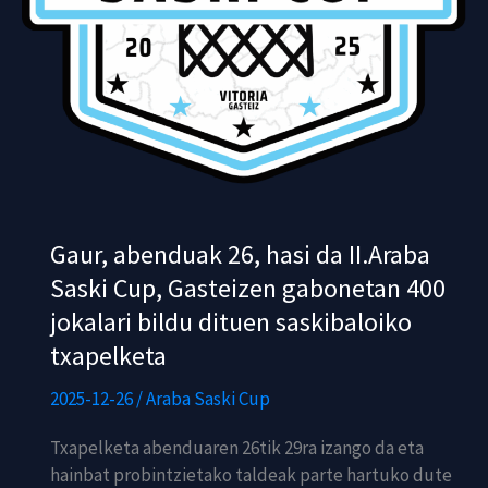
Gaur, abenduak 26, hasi da II.Araba
Saski Cup, Gasteizen gabonetan 400
jokalari bildu dituen saskibaloiko
txapelketa
2025-12-26
/
Araba Saski Cup
Txapelketa abenduaren 26tik 29ra izango da eta
hainbat probintzietako taldeak parte hartuko dute