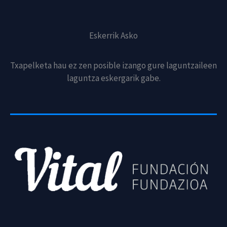
Eskerrik Asko
Txapelketa hau ez zen posible izango gure laguntzaileen
laguntza eskergarik gabe.