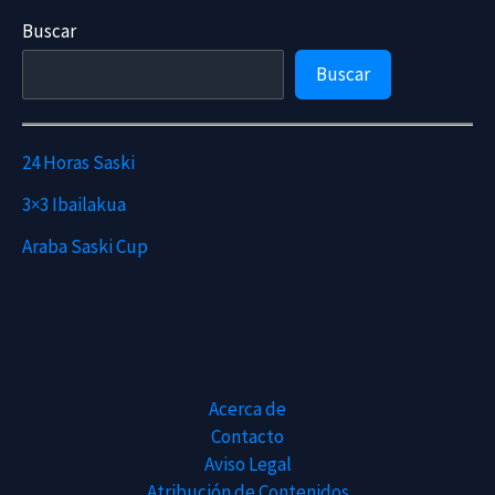
Regresa
Buscar
a
las
Buscar
Fiestas
del
Barrio
24 Horas Saski
con
3×3 Ibailakua
400
Deportistas
Araba Saski Cup
Acerca de
Contacto
Aviso Legal
Atribución de Contenidos