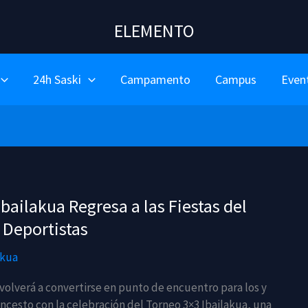
ELEMENTO
24h Saski
Campamento
Campus
Even
Ibailakua Regresa a las Fiestas del
 Deportistas
akua
 volverá a convertirse en punto de encuentro para los y
oncesto con la celebración del Torneo 3×3 Ibailakua, una