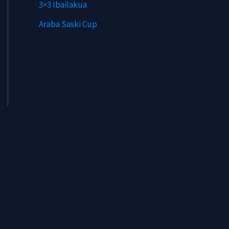
3×3 Ibailakua
Araba Saski Cup