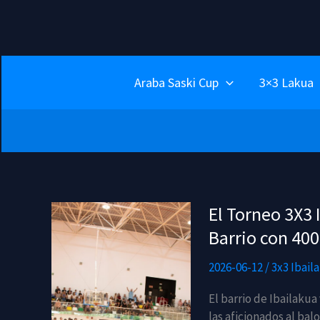
Ir
al
contenido
Araba Saski Cup
3×3 Lakua
El Torneo 3X3 
Barrio con 400
2026-06-12
/
3x3 Ibail
El barrio de Ibailakua
las aficionados al bal