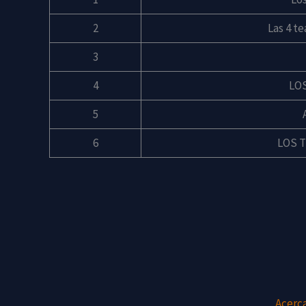
2
Las 4 t
3
4
LO
5
6
LOS 
Acerc