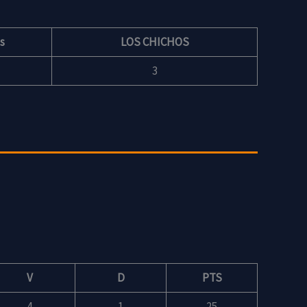
s
LOS CHICHOS
3
V
D
PTS
4
1
25