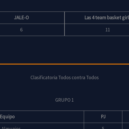
Las 4 team basket girl
JALE-O
11
6
Clasificatoria Todos contra Todos
GRUPO 1
Equipo
PJ
s Almunios
5