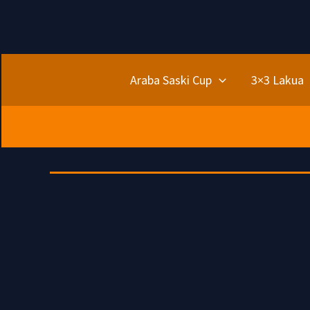
Ir
al
contenido
Araba Saski Cup
3×3 Lakua