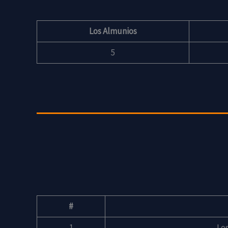
Los Almunios
5
#
1
Lo