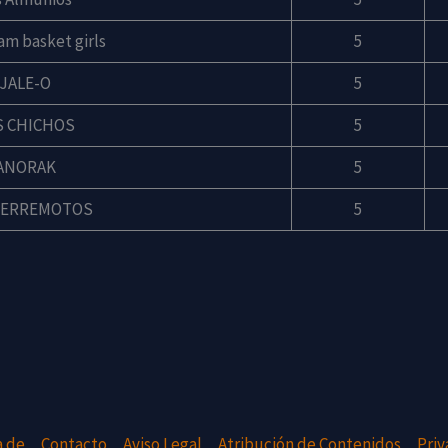
eam basket girls
5
JALE-O
5
S CHICHOS
5
ANORAK
5
TERREMOTOS
5
a de
Contacto
Aviso Legal
Atribución de Contenidos
Priv