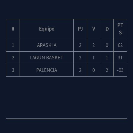
PT
#
Equipo
PJ
V
D
S
1
ARASKI A
2
2
0
62
2
LAGUN BASKET
2
1
1
31
3
PALENCIA
2
0
2
-93