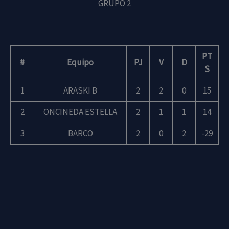
GRUPO 2
PT
#
Equipo
PJ
V
D
S
1
ARASKI B
2
2
0
15
2
ONCINEDA ESTELLA
2
1
1
14
3
BARCO
2
0
2
-29