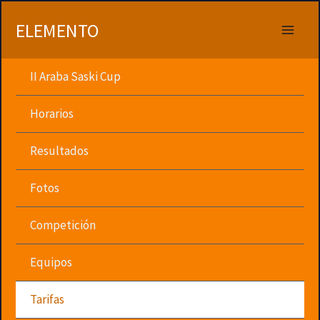
Ir
al
ELEMENTO
contenido
II Araba Saski Cup
Horarios
Resultados
Fotos
Competición
Equipos
Tarifas